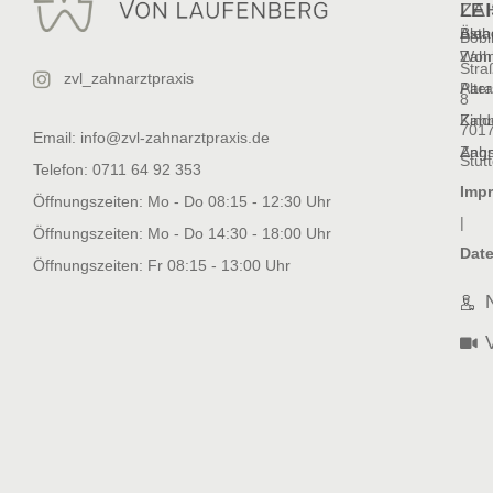
ZA
LE
LE
Ästh
Blea
Böbl
Wohl
Zahn
Stra
zvl_zahnarztpraxis
Alte
Para
8
Kind
Zahn
701
Email: info@zvl-zahnarztpraxis.de
Angs
Zahn
Stutt
Telefon: 0711 64 92 353
Imp
Öffnungszeiten: Mo - Do 08:15 - 12:30 Uhr
|
Öffnungszeiten: Mo - Do 14:30 - 18:00 Uhr
Dat
Öffnungszeiten: Fr 08:15 - 13:00 Uhr