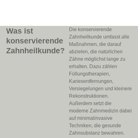
Was ist
Die konservierende
Zahnheilkunde umfasst alle
konservierende
Maßnahmen, die darauf
Zahnheilkunde?
abzielen, die natürlichen
Zähne möglichst lange zu
erhalten. Dazu zählen
Füllungstherapien,
Kariesentfernungen,
Versiegelungen und kleinere
Rekonstruktionen.
Außerdem setzt die
moderne Zahnmedizin dabei
auf minimalinvasive
Techniken, die gesunde
Zahnsubstanz bewahren.