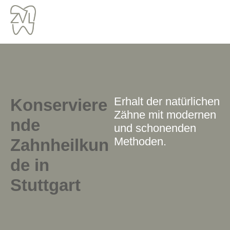
Zum
Inhalt
springen
Erhalt der natürlichen
Konserviere
Zähne mit modernen
nde
und schonenden
Methoden.
Zahnheilkun
de in
Stuttgart