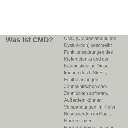
Was ist CMD?
CMD (Craniomandibuläre
Dysfunktion) beschreibt
Funktionsstörungen des
Kiefergelenks und der
Kaumuskulatur. Diese
können durch Stress,
Fehlbelastungen,
Zähneknirschen oder
Zahnlücken auftreten.
Außerdem können
Verspannungen im Kiefer
Beschwerden im Kopf-,
Nacken- oder
Rückenbereich auslösen.