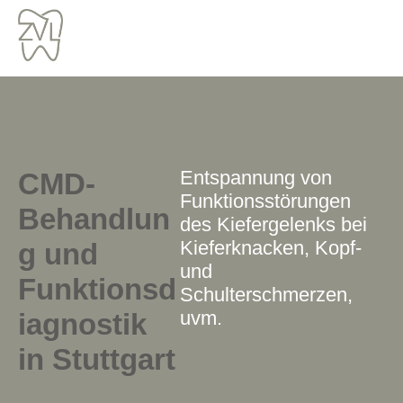
Zum
Inhalt
springen
Entspannung von
CMD-
Funktionsstörungen
Behandlun
des Kiefergelenks bei
Kieferknacken, Kopf-
g und
und
Funktionsd
Schulterschmerzen,
uvm.
iagnostik
in Stuttgart