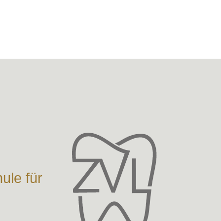
ule für
e