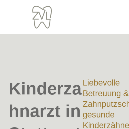
Zum
Inhalt
springen
Liebevolle
Kinderza
Betreuung &
Zahnputzsch
hnarzt in
gesunde
Kinderzähn