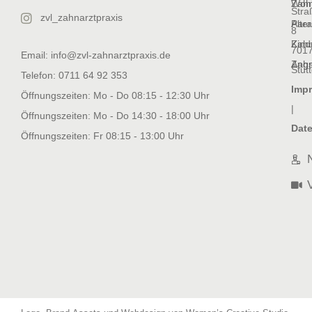
Wohl
Zahn
Stra
zvl_zahnarztpraxis
Alte
Para
8
Kind
Zahn
701
Email: info@zvl-zahnarztpraxis.de
Angs
Zahn
Stutt
Telefon: 0711 64 92 353
Imp
Öffnungszeiten: Mo - Do 08:15 - 12:30 Uhr
|
Öffnungszeiten: Mo - Do 14:30 - 18:00 Uhr
Dat
Öffnungszeiten: Fr 08:15 - 13:00 Uhr