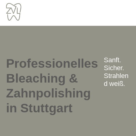
Zum
Inhalt
springen
Sanft.
Professionelles
Sicher.
Bleaching &
Strahlen
d weiß.
Zahnpolishing
in Stuttgart